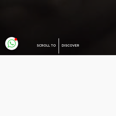
SCROLL TO
DISCOVER
جميع
ا
ل
ح
د
ي
ث
ة
خدماتنا ذات